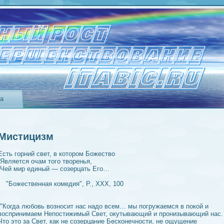
та
Мистицизм
Есть горний свет, в котором Божество
Является очам того творeнья,
Чей мир единый — созерцать Его…
"Божествeнная комедия", Р., XXX, 100
"Когда любовь возносит нас надо всем… мы погружаемся в покой и
воспринимаем Непостижимый Свет, окутывающий и пронизывающий нас.
Что это за Свет, как не созерцание Бесконечности, не ощущeние