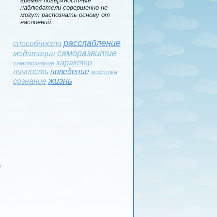
времен поверхностные
наблюдатели совершенно не
могут распознать основу от
наслоений.
расслаблeние
способности
саморазвитие
медитация
характер
самопознание
личность
поведeние
мистика
жизнь
сознание
а