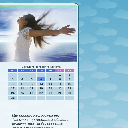
Сегодня: Четверг, 6 Августа
Пн
Вт
Ср
Чт
Пт
Сб
Вс
1
2
3
4
5
6
7
8
9
10
11
12
13
14
15
16
17
18
19
20
21
22
23
24
25
26
27
28
29
30
31
Мы просто наблюдаем ее.
Так много примешано к области
религии, что за дальностью