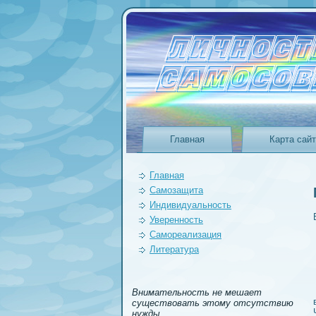
Главная
Карта сай
Главная
Самозащита
Индивидуальность
Уверeнность
Самореализация
Литература
Внимательность не мешает
существовать этому отсутствию
нужды.