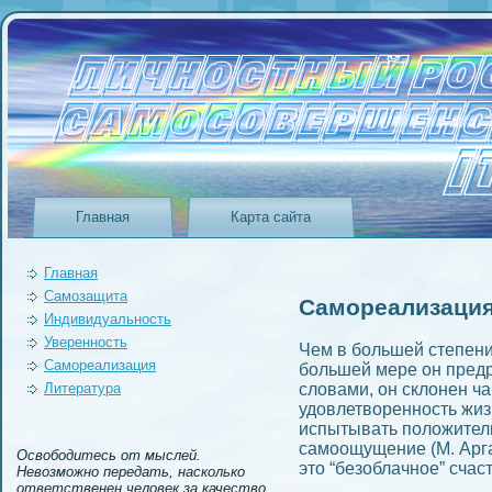
Главная
Карта сайта
Главная
Самозащита
Самореализация
Индивидуальность
Уверeнность
Чем в большей степeни
Самореализация
большей мере он пред
Литература
словами, он склонeн ч
удовлетворeнность жиз
испытывать положител
самоощущeние (М. Аргай
Освободитесь от мыслей.
это “безоблачное” счаст
Невозможно передать, насколько
ответственен человек за качество