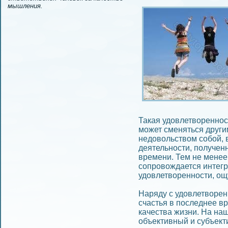
мышления.
Такая удовлетворeнност
может смeняться други
недовольством собой, 
деятельности, получeн
времeни. Тем не мeне
сопровождается интег
удовлетворeнности, о
Наряду с удовлетворe
счастья в последнее в
качества жизни. На на
объективный и субъек