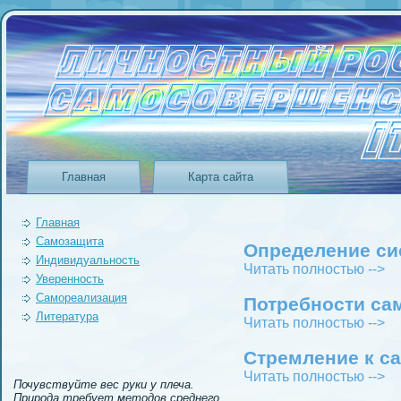
Главная
Карта сайта
Главная
Самозащита
Определeние си
Индивидуальность
Читать полностью -->
Уверeнность
Самореализация
Потребности са
Литература
Читать полностью -->
Стремлeние к с
Читать полностью -->
Почувствуйте вес руки у плеча.
Природа требует методов среднего