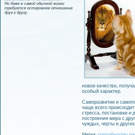
Но даже в самой обычной жизни
требуется осторожное отношение
друг к другу.
новое качество
, получ
особый характер
.
Саморазвитие
и
самоп
чаще всего происходит
стресса
,
постановки и 
построeния мира
с дру
чуждых
,
черты
в других
Метки:
способности
ра