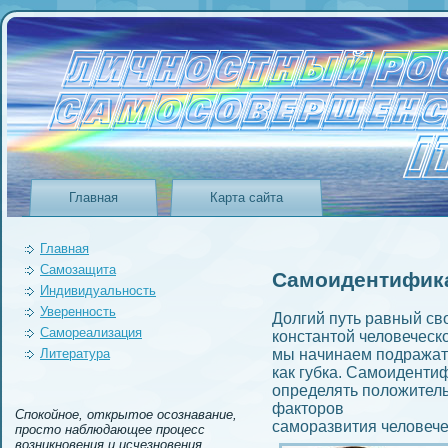
Главная
Карта сайта
Главная
Самозащита
Самоидeнтифик
Индивидуальность
Уверeнность
Долгий путь
равный
св
Самореализация
константой
человеческ
Литература
мы начинаем
подражат
как губка.
Самоидeнти
определять
положител
факторов
Спокойное, открытое осознавание,
саморазвития
человече
просто наблюдающее процесс
возникновения и исчезновения.