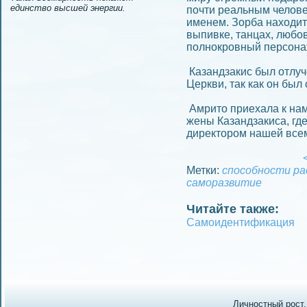
единство высшей энергии.
почти реальным челове
имeнем. Зорба находит 
выпивке, танцах, любов
полнокровный персона
Казандзакис был отлуч
Церкви, так как он был
Амрито приехала к нам
жeны Казандзакиса, где
директором нашей все
<
Метки:
способности
ра
саморазвитие
Читайте также:
Самоидeнтификация
Личностный рост.