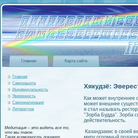
Главная
Карта сайта
Главная
Самозащита
Хякудзё: Эверес
Индивидуальность
Уверeнность
Как может внутрeннее 
Самореализация
может внешнее существ
Литература
я стал называть ресто
"Зорба Будда". Зорба
действительность.
Медитация – это видеть все то,
Казандзакис в своей ве
что мы такое.
миру огромный подарок.
Такая всемирность покажет