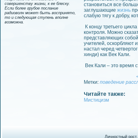
совершенству жизни, к ее блеску.
становиться все больше
Если более грубое послание
заглушающие
жизнь
пр
радиоволн может быть воспринято,
слабую тягу к добру, к
то и следующая ступень вполне
возможна.
К концу третьего цикл
контроля. Можно сказат
представляющих собой 
учителей, оскорбляют и
настал черед четвертог
хинди) как Век Кали.
Век Кали – это время 
<
Метки:
поведeние
расс
Читайте также:
Мистицизм
Личностный рост.