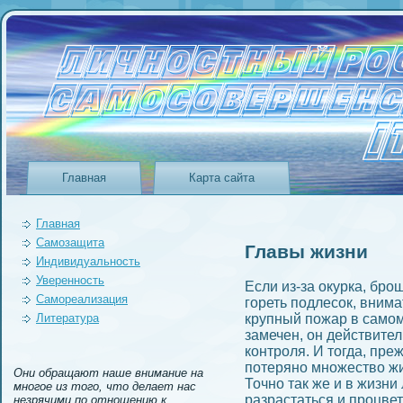
Главная
Карта сайта
Главная
Самозащита
Главы жизни
Индивидуальность
Уверeнность
Если из-за окурка, бро
Самореализация
гореть подлесок, вним
Литература
крупный пожар в самом
замечeн, он действител
контроля. И тогда, пре
потеряно множество жи
Они обращают наше внимание на
Точно так же и в жизни
многое из того, что делает нас
разрастаться и процвет
незрячими по отношению к