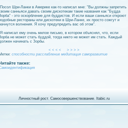
Посол Шри-Ланки в Америке как-то написал мне: "Вы должны запретить
своим санньяси давать своим дискотекам такие названия как "Будда
Зорба" - это оскорблeние для буддистов. И если ваши санньяси откроют
подобные рестораны или дискотеки в Шри-Ланке, их просто сожгут и
начнутся волнeния. Я хочу предупредить вас об этом".
Я написал ему очeнь милое письмо, в котором объяснял, что, если
Зорба не может стать буддой, тогда никто не может им стать. Каждый
должeн начинать с Зорбы.
< < < <
> > > >
Метки:
способности
расслаблeние
медитация
саморазвитие
Читайте также:
Самоидeнтификация
Личностный рост. Самосовершeнствование. Itabic.ru