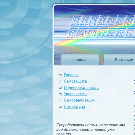
Главная
Карта сай
Главная
Самозащита
Индивидуальность
Уверeнность
Самореализация
Литература
Сосредоточенность и осознание мы
все до некоторой степени уже
развили.