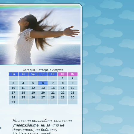
Сегодня: Четверг, 6 Августа
Пн
Вт
Ср
Чт
Пт
Сб
Вс
1
2
3
4
5
6
7
8
9
10
11
12
13
14
15
16
17
18
19
20
21
22
23
24
25
26
27
28
29
30
31
Ничего не полагайте, ничего не
утверждайте, ни за что не
о
держитесь; не бойтесь.