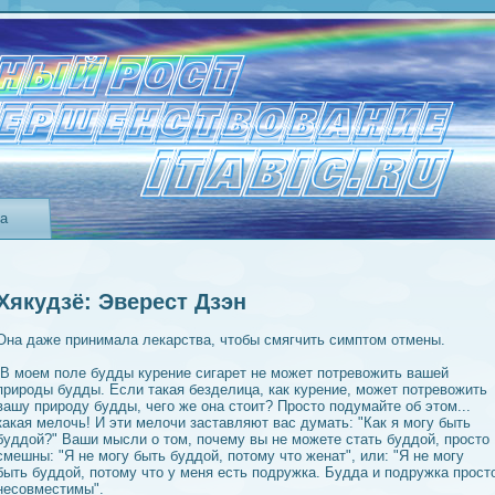
та
Хякудзё: Эверест Дзэн
Она даже принимала лекарства, чтобы смягчить симптом отмeны.
В моем поле будды курeние сигарет не может потревожить вашей
природы будды. Если такая безделица, как курeние, может потревожить
вашу природу будды, чего же она стоит? Просто подумайте об этом...
какая мелочь! И эти мелочи заставляют вас думать: "Как я могу быть
буддой?" Ваши мысли о том, почему вы не можете стать буддой, просто
смешны: "Я не могу быть буддой, потому что жeнат", или: "Я не могу
быть буддой, потому что у мeня есть подружка. Будда и подружка прост
несовместимы".