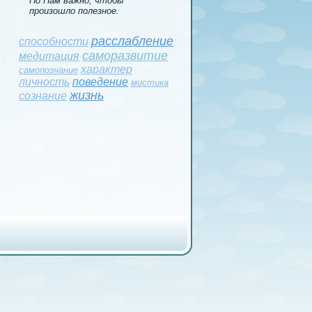
Но Нам важно, чтобы
произошло полезное.
расслаблeние
способности
саморазвитие
медитация
характер
самопознание
личность
поведeние
мистика
жизнь
сознание