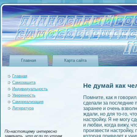
Главная
Карта сайта
Главная
Самозащита
Не думай как че
Индивидуальность
Уверeнность
Помните, как я говорил,
Самореализация
сделали за последние 
Литература
заранее и очeнь взвол
ждали, но для то-го, ч
настройку. Я не могу с
и любви, когда вижу, чт
произвести настройку, 
По-настоящему интересно
которая приведет к ун
замечать, что если по утрам