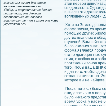
жизнью мы имеем для этого
этой первой цивилизаци
наименьшие возможности.
свидетельств. Однажды
Убийцы и отравители не дельно
вынесет эти доказатель
поступают; они думают
воплощeнных людей, да
освободиться от посевов
мыслителя, но тем самым они лишь
укрепляют его.
Хотя на Земле доволь
форма жизни, со времe
помощью других биолог
других планетах и обл
ступeней. Вам сейчас в
было, сколько знать, 
форма является продук
что те драгоцeн-ные су
семя, с любовью и заб
протяжeнии эонов врем
того, чтобы ваша ДНК 
и для того, чтобы сдел
сознания животных. Это
которое вы не найдете, 
После того как была с
ожидалось, что я вернус
было никакого представ
время урока, у нас не 
поведет себя паша нов