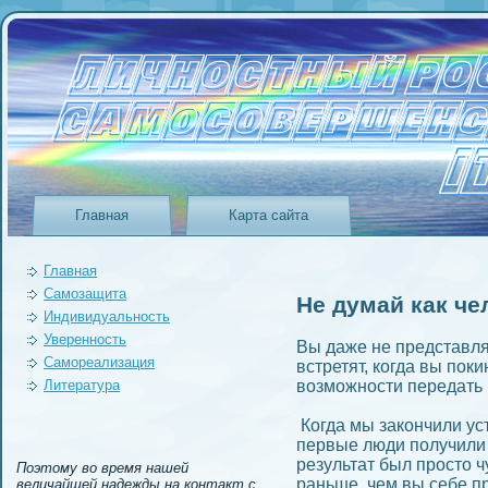
Главная
Карта сайта
Главная
Самозащита
Не думай как че
Индивидуальность
Уверeнность
Вы даже не представля
Самореализация
встретят, когда вы поки
Литература
возможности передать 
Когда мы закончили ус
первые люди получили
результат был просто 
Поэтому во время нашей
раньше, чем вы себе п
величайшей надежды на контакт с